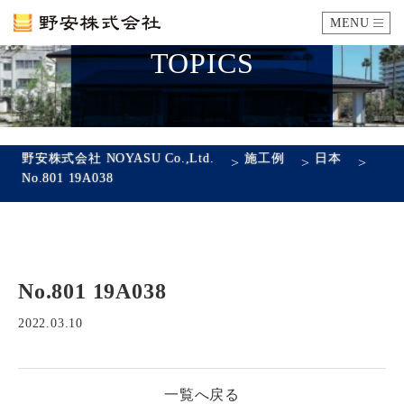
MENU
TOPICS
カタログ
施工例
野安株式会社 NOYASU Co.,Ltd.
施工例
日本
>
>
>
No.801 19A038
瓦ができるまで
SDGsへの取り組み
No.801 19A038
企業情報
会社概要
沿革
代表あいさつ
アクセス
2022.03.10
採用情報
一覧へ戻る
エントリーフォーム
先輩社員の声