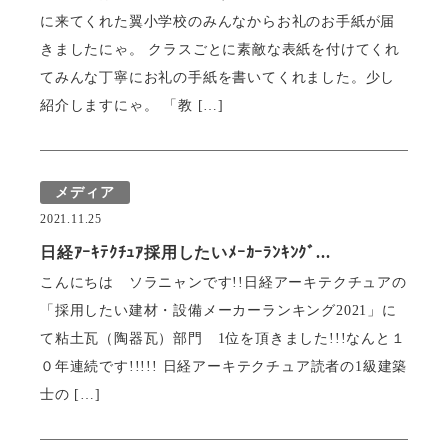
に来てくれた翼小学校のみんなからお礼のお手紙が届
瓦猫
きましたにゃ。 クラスごとに素敵な表紙を付けてくれ
てみんな丁寧にお礼の手紙を書いてくれました。少し
開発ストーリー
商品情報
Kawara Collaboration
紹介しますにゃ。 「教 […]
メディア
お問い合わせ
プライバシーポリシー
サイトマップ
2021.11.25
日経ｱｰｷﾃｸﾁｭｱ採用したいﾒｰｶｰﾗﾝｷﾝｸﾞ...
こんにちは ソラニャンです!!日経アーキテクチュアの
「採用したい建材・設備メーカーランキング2021」に
て粘土瓦（陶器瓦）部門 1位を頂きました!!!なんと１
０年連続です!!!!! 日経アーキテクチュア読者の1級建築
士の […]