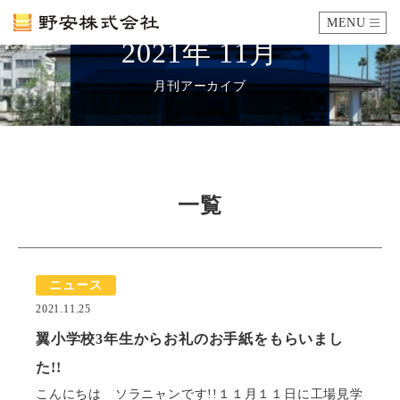
MENU
2021年 11月
カタログ
月刊アーカイブ
施工例
瓦ができるまで
一覧
SDGsへの取り組み
ニュース
企業情報
2021.11.25
会社概要
沿革
代表あいさつ
アクセス
翼小学校3年生からお礼のお手紙をもらいまし
採用情報
た!!
こんにちは ソラニャンです!!１１月１１日に工場見学
エントリーフォーム
先輩社員の声