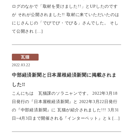
ログのなかで「取材を受けました!!」とUPしたのです
瓦猫
が それが公開されました!! 取材に来ていただいたのは
にじさんじの「でびでび・でびる」さんでした。 そし
開発ストーリー
商品情報
Kawara Collaboration
て公開され […]
瓦猫
お問い合わせ
プライバシーポリシー
サイトマップ
2022.03.22
中部経済新聞と日本屋根経済新聞に掲載されま
した!!
こんにちは 瓦猫課のソラニャンです。 2022年3月18
日発行の『日本屋根経済新聞』と 2022年3月22日発行
の『中部経済新聞』に 瓦猫が紹介されました!!! 3月31
日~4月3日まで開催される『インターペット』と k […]