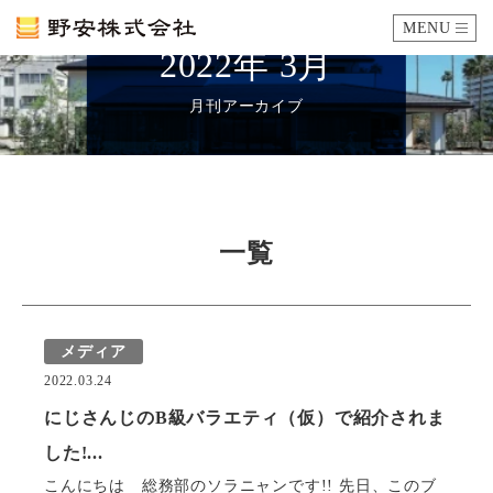
MENU
2022年 3月
カタログ
月刊アーカイブ
施工例
瓦ができるまで
一覧
SDGsへの取り組み
メディア
企業情報
2022.03.24
会社概要
沿革
代表あいさつ
アクセス
にじさんじのB級バラエティ（仮）で紹介されま
採用情報
した!...
こんにちは 総務部のソラニャンです!! 先日、このブ
エントリーフォーム
先輩社員の声