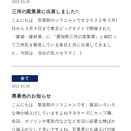
2022.03.20
三河の窯業展に出展しました!!
こんにちは 営業部のソラニャンです２０２２年３月1
日から３月４日まで東京ビッグサイトで開催された
「建築・建材展」に 『愛知県三河の窯業展』と銘打っ
て三州瓦を製造している各社と共に出展してきまし
た。今回は、当社の瓦≪セラマ […]
全て
2022.03.20
廃番色のお知らせ
こんにちは 製造部のソラニャンです。最近いろいろ
な物が値上げしていますよねマヨネーズにカップ麺、
缶詰、ガソリンや電気代などなど生活に必要な物ばか
り値上がりして辛いですよね。瓦業界にも値上げの波