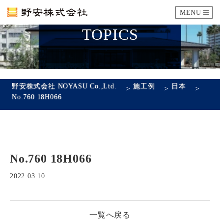
MENU
TOPICS
カタログ
施工例
野安株式会社 NOYASU Co.,Ltd.
施工例
日本
>
>
>
No.760 18H066
瓦ができるまで
SDGsへの取り組み
No.760 18H066
企業情報
会社概要
沿革
代表あいさつ
アクセス
2022.03.10
採用情報
一覧へ戻る
エントリーフォーム
先輩社員の声