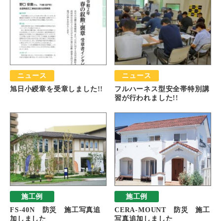
ニュース
ニュース
旭日小綬章を受章しました!!
フルハーネス型安全帯特別講
習が行われました!!
施工例
施工例
FS-40N 防災 施工写真追
CERA-MOUNT 防災 施工
加しました
写真追加しました