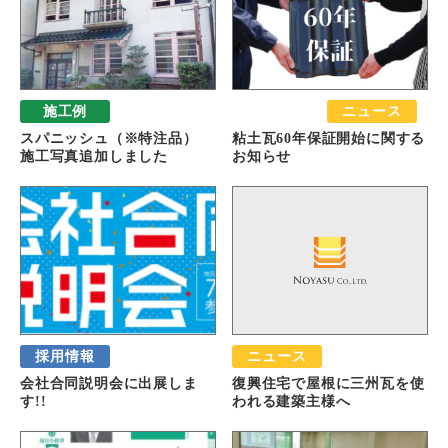
施工例
おすすめ
ニュース
スパニッシュ（※特注品）
粘土瓦60年保証開始に関する
施工写真追加しました
お知らせ
採用情報
ニュース
会社合同説明会に出展しま
復興住宅で屋根に三州瓦を使
す!!
われる建築主様へ