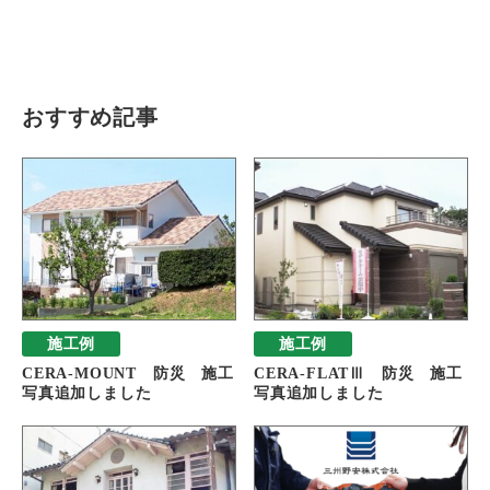
瓦猫
開発ストーリー
商品情報
Kawara Collaboration
おすすめ記事
お問い合わせ
プライバシーポリシー
サイトマップ
施工例
施工例
CERA-MOUNT 防災 施工
CERA-FLATⅢ 防災 施工
写真追加しました
写真追加しました