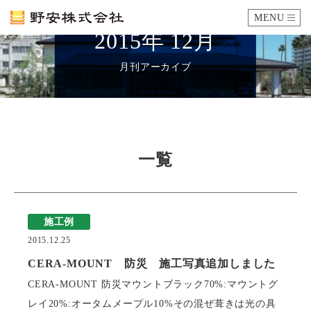
MENU
2015年 12月
カタログ
月刊アーカイブ
施工例
瓦ができるまで
一覧
SDGsへの取り組み
施工例
企業情報
2015.12.25
会社概要
沿革
代表あいさつ
アクセス
CERA-MOUNT 防災 施工写真追加しました
CERA-MOUNT 防災マウントブラック70%:マウントグ
採用情報
レイ20%:オータムメープル10%その混ぜ葺きは光の具
エントリーフォーム
先輩社員の声