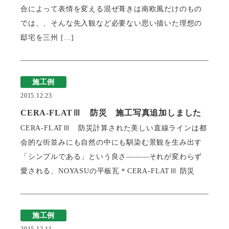
合によって表情を変える混ぜ葺きは南欧風だけのもの
では、、そんな先入観など必要ない思い描いた理想の
瓦猫
邸宅を三州 […]
開発ストーリー
商品情報
Kawara Collaboration
施工例
2015.12.23
お問い合わせ
プライバシーポリシー
サイトマップ
CERA-FLATⅢ 防災 施工写真追加しました
CERA-FLATⅢ 防災計算された美しい直線ラインは都
会的な街並みにも自然の中にも馴染む景観を生み出す
「シンプルである」という良さ―――それが変わらず
愛される、NOYASUの平板瓦＊CERA-FLATⅢ 防災
施工例