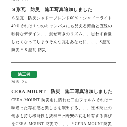
2015.12.11
Ｓ形瓦 防災 施工写真追加しました
Ｓ型瓦 防災シャドーブレンド60％：シャドーライト
40％それは１つのキャンパスにも見える湾曲と直線の
独特なデザイン、、混ぜ葺きのリズム、、思わず自慢
したくなってしまうそんな瓦をあなたに、、、S型瓦
防災＊Ｓ型瓦 防災
施工例
2015.12.4
CERA-MOUNT 防災 施工写真追加しました
CERA-MOUNT 防災雨に濡れた二山フォルムそれは一
味違った存在感と美しさを演出する、、、逆水防止の
働きも持ち機能性も抜群三州野安の瓦を所有する喜び
をCERA-MOUNT 防災で、、、＊CERA-MOUNT防災