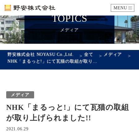
MENU
TOPICS
カタログ
メディア
施工例
野安株式会社 NOYASU Co.,Ltd.
全て
メディア
>
>
>
NHK「まるっと!」にて瓦猫の取組が取り上げられました!!
瓦ができるまで
SDGsへの取り組み
メディア
企業情報
NHK「まるっと!」にて瓦猫の取組
会社概要
沿革
代表あいさつ
アクセス
が取り上げられました!!
採用情報
2021.06.29
エントリーフォーム
先輩社員の声