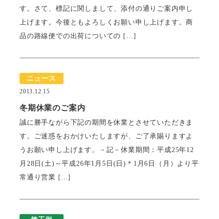
す。さて、標記に関しまして、添付の通りご案内申し
上げます。今後ともよろしくお願い申し上げます。商
瓦猫
品の路線便での出荷についての […]
開発ストーリー
商品情報
Kawara Collaboration
ニュース
2013.12.15
お問い合わせ
プライバシーポリシー
サイトマップ
冬期休業のご案内
誠に勝手ながら下記の期間を休業とさせていただきま
す。ご迷惑をおかけいたしますが、ご了承賜りますよ
うお願い申し上げます。－記－休業期間：平成25年12
月28日(土)～平成26年1月5日(日)＊1月6日（月）より平
常通り営業 […]