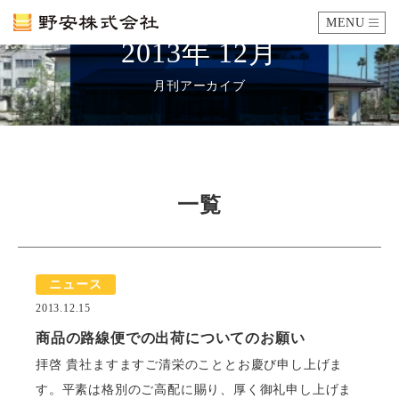
MENU
2013年 12月
カタログ
月刊アーカイブ
施工例
瓦ができるまで
一覧
SDGsへの取り組み
ニュース
企業情報
2013.12.15
会社概要
沿革
代表あいさつ
アクセス
商品の路線便での出荷についてのお願い
拝啓 貴社ますますご清栄のこととお慶び申し上げま
採用情報
す。平素は格別のご高配に賜り、厚く御礼申し上げま
エントリーフォーム
先輩社員の声