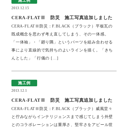
施工例
2013.12.15
CERA-FLATⅢ 防災 施工写真追加しました
CERA-FLATⅢ防災：F.BLACK（ブラック）平板瓦の
既成概念を思わず考え直してしまう、その一体感。
「一体袖」・「廻り隅」というパーツを組み合わせる
事により直線的で気持ちのよいラインを描く。「きち
んとした」「行儀の […]
施工例
2013.12.1
CERA-FLATⅢ 防災 施工写真追加しました
CERA-FLATⅢ防災：F.BLACK（ブラック）威風堂々
と佇みながらインテリジェンスまで感じてしまう外壁
とのコラボレーションは重厚さ、堅牢さをアピール世