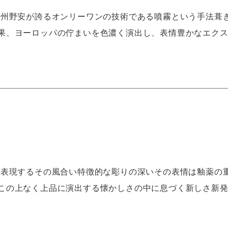
防災 三州野安が誇るオンリーワンの技術である噴霧という手法葺
果、ヨーロッパの佇まいを色濃く演出し、表情豊かなエク
を如実に表現するその風合い特徴的な彫りの深いその表情は釉薬の
この上なく上品に演出する懐かしさの中に息づく新しさ新