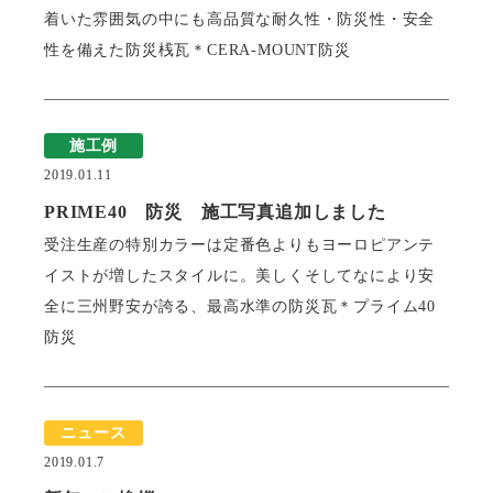
着いた雰囲気の中にも高品質な耐久性・防災性・安全
性を備えた防災桟瓦＊CERA-MOUNT防災
瓦猫
開発ストーリー
商品情報
Kawara Collaboration
施工例
2019.01.11
PRIME40 防災 施工写真追加しました
お問い合わせ
プライバシーポリシー
サイトマップ
受注生産の特別カラーは定番色よりもヨーロピアンテ
イストが増したスタイルに。美しくそしてなにより安
全に三州野安が誇る、最高水準の防災瓦＊プライム40
防災
ニュース
2019.01.7