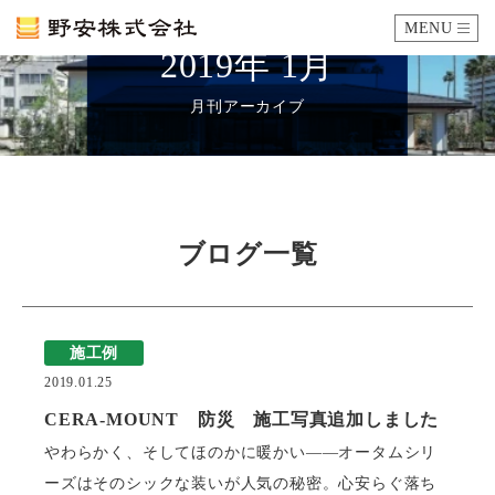
MENU
2019年 1月
カタログ
月刊アーカイブ
施工例
瓦ができるまで
ブログ一覧
SDGsへの取り組み
施工例
企業情報
2019.01.25
会社概要
沿革
代表あいさつ
アクセス
CERA-MOUNT 防災 施工写真追加しました
やわらかく、そしてほのかに暖かい――オータムシリ
採用情報
ーズはそのシックな装いが人気の秘密。心安らぐ落ち
エントリーフォーム
先輩社員の声