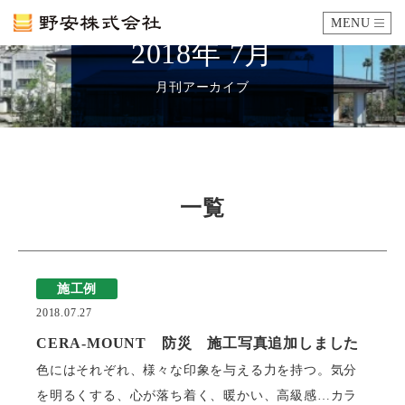
MENU
2018年 7月
カタログ
月刊アーカイブ
施工例
瓦ができるまで
一覧
SDGsへの取り組み
施工例
企業情報
2018.07.27
会社概要
沿革
代表あいさつ
アクセス
CERA-MOUNT 防災 施工写真追加しました
色にはそれぞれ、様々な印象を与える力を持つ。気分
採用情報
を明るくする、心が落ち着く、暖かい、高級感…カラ
エントリーフォーム
先輩社員の声