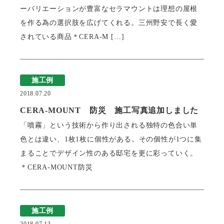
ーバリエーションが豊富なセラマウントは理想の屋根
を作る為の選択肢を広げてくれる。三州野安で長く愛
瓦猫
されている商品＊CERA-M […]
開発ストーリー
商品情報
Kawara Collaboration
施工例
2018.07.20
お問い合わせ
プライバシーポリシー
サイトマップ
CERA-MOUNT 防災 施工写真追加しました
「噴霧」という技術から作り出される独特の色合い単
色とは違い、1枚1枚に個性がある。その個性が1つに集
まることでデザイン性のある邸宅を更に彩っていく。
＊CERA-MOUNT防災
施工例