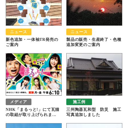
ニュース
ニュース
新色追加・一体袖TR発売の
製品の販売・生産終了・色種
ご案内
追加変更のご案内
メディア
施工例
NHK「まるっと!」にて瓦猫
三州陶器瓦和型 防災 施工
の取組が取り上げられま...
写真追加しました