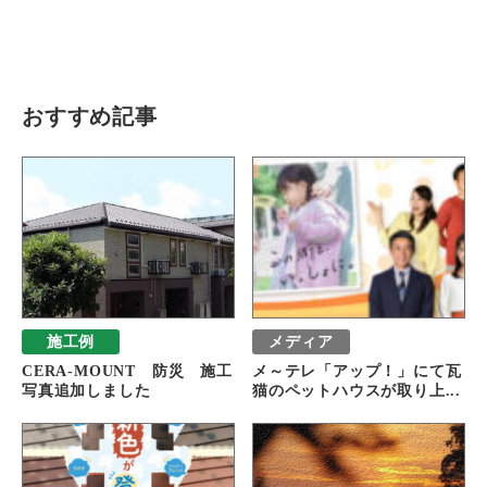
瓦猫
開発ストーリー
商品情報
Kawara Collaboration
おすすめ記事
お問い合わせ
プライバシーポリシー
サイトマップ
施工例
メディア
CERA-MOUNT 防災 施工
メ～テレ「アップ！」にて瓦
写真追加しました
猫のペットハウスが取り上...