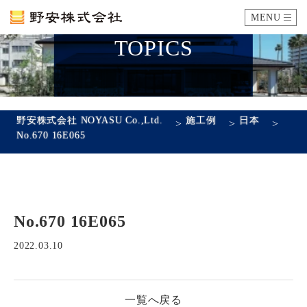
MENU
TOPICS
カタログ
施工例
野安株式会社 NOYASU Co.,Ltd.
施工例
日本
>
>
>
No.670 16E065
瓦ができるまで
SDGsへの取り組み
No.670 16E065
企業情報
会社概要
沿革
代表あいさつ
アクセス
2022.03.10
採用情報
一覧へ戻る
エントリーフォーム
先輩社員の声