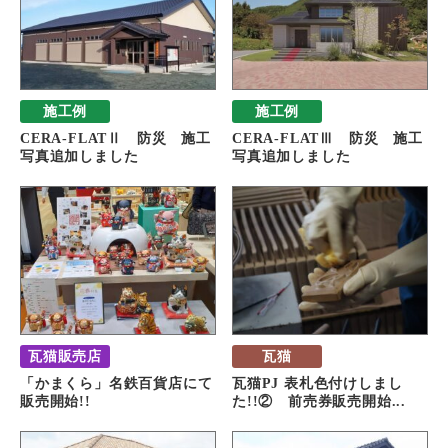
施工例
施工例
CERA-FLATⅡ 防災 施工
CERA-FLATⅢ 防災 施工
写真追加しました
写真追加しました
瓦猫販売店
瓦猫
「かまくら」名鉄百貨店にて
瓦猫PJ 表札色付けしまし
販売開始!!
た!!② 前売券販売開始...