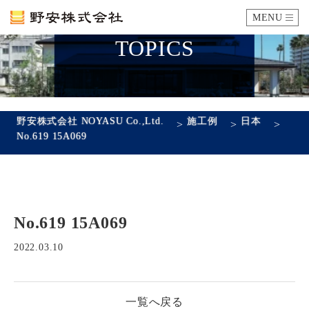
MENU
TOPICS
カタログ
施工例
野安株式会社 NOYASU Co.,Ltd.
施工例
日本
>
>
>
No.619 15A069
瓦ができるまで
SDGsへの取り組み
No.619 15A069
企業情報
会社概要
沿革
代表あいさつ
アクセス
2022.03.10
採用情報
一覧へ戻る
エントリーフォーム
先輩社員の声