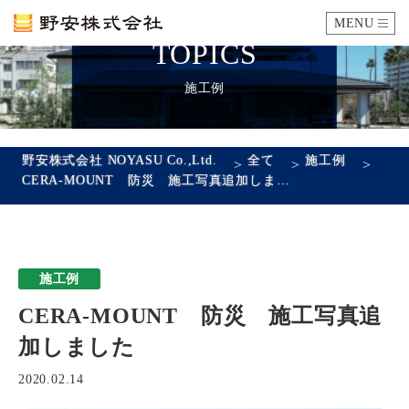
MENU
TOPICS
カタログ
施工例
施工例
野安株式会社 NOYASU Co.,Ltd.
全て
施工例
>
>
>
CERA-MOUNT 防災 施工写真追加しました
瓦ができるまで
SDGsへの取り組み
施工例
企業情報
CERA-MOUNT 防災 施工写真追
会社概要
沿革
代表あいさつ
アクセス
加しました
採用情報
2020.02.14
エントリーフォーム
先輩社員の声