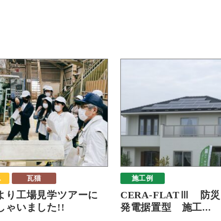
ス
瓦猫
施工例
より工場見学ツアーに
CERA-FLATⅢ 防
しゃいました!!
発電据置型 施工...