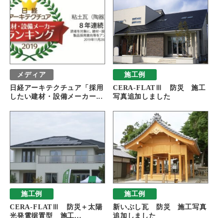
メディア
施工例
日経アーキテクチュア「採用
CERA-FLATⅢ 防災 施工
したい建材・設備メーカー...
写真追加しました
施工例
施工例
CERA-FLATⅢ 防災＋太陽
新いぶし瓦 防災 施工写真
光発電据置型 施工...
追加しました