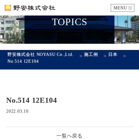
MENU
TOPICS
カタログ
施工例
野安株式会社 NOYASU Co.,Ltd.
施工例
日本
>
>
>
No.514 12E104
瓦ができるまで
SDGsへの取り組み
No.514 12E104
企業情報
会社概要
沿革
代表あいさつ
アクセス
2022.03.10
採用情報
一覧へ戻る
エントリーフォーム
先輩社員の声