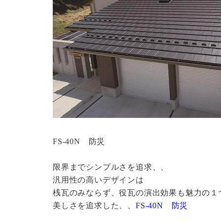
FS-40N 防災
限界までシンプルさを追求、、
汎用性の高いデザインは
桟瓦のみならず、役瓦の演出効果も魅力の１
美しさを追求した、、
FS-40N 防災