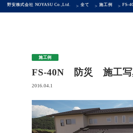
野安株式会社 NOYASU Co.,Ltd.
全て
施工例
FS
>
>
>
施工例
FS-40N 防災 施
2016.04.1