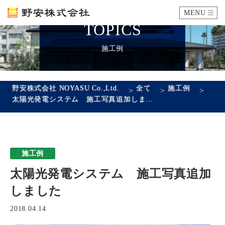
MENU
TOPICS
カタログ
施工例
施工例
野安株式会社 NOYASU Co.,Ltd.
全て
施工例
>
>
>
太陽光発電システム 施工写真追加しました
瓦ができるまで
SDGsへの取り組み
施工例
企業情報
太陽光発電システム 施工写真追加
会社概要
沿革
代表あいさつ
アクセス
しました
採用情報
2018.04.14
エントリーフォーム
先輩社員の声