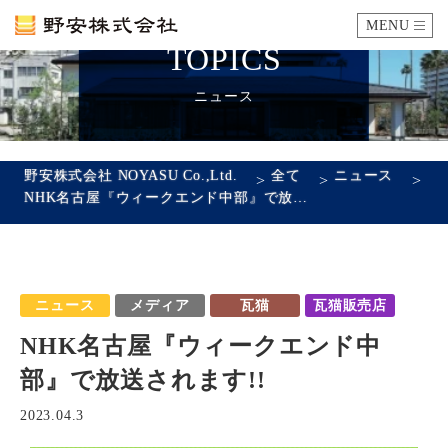
MENU
TOPICS
カタログ
ニュース
施工例
野安株式会社 NOYASU Co.,Ltd.
全て
ニュース
>
>
>
NHK名古屋『ウィークエンド中部』で放送されます!!
瓦ができるまで
SDGsへの取り組み
ニュース
メディア
瓦猫
瓦猫販売店
企業情報
NHK名古屋『ウィークエンド中
会社概要
沿革
代表あいさつ
アクセス
部』で放送されます!!
採用情報
2023.04.3
エントリーフォーム
先輩社員の声