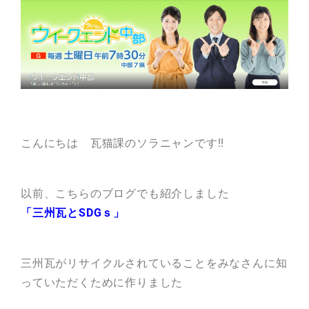
瓦猫
開発ストーリー
商品情報
Kawara Collaboration
こんにちは 瓦猫課のソラニャンです!!
お問い合わせ
プライバシーポリシー
サイトマップ
以前、こちらのブログでも紹介しました
「三州瓦とSDGｓ」
三州瓦がリサイクルされていることをみなさんに知
っていただくために作りました