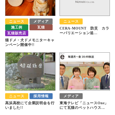
ニュース
メディア
ニュース
施工例
瓦猫
CERA-MOUNT 防災 カラ
瓦猫販売店
ーバリエーション追...
猫ドメ・犬ドメモニターキャ
ンペーン開催中!!
ニュース
採用情報
メディア
高浜高校にて企業説明会を行
東海テレビ「ニュースOne」
いました!!
にて瓦猫のペットハウス...