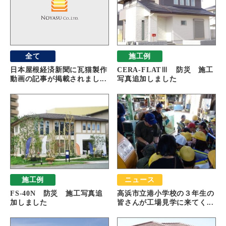
全て
施工例
日本屋根経済新聞に瓦猫製作
CERA-FLATⅢ 防災 施工
動画の記事が掲載されまし...
写真追加しました
施工例
ニュース
FS-40N 防災 施工写真追
高浜市立港小学校の３年生の
加しました
皆さんが工場見学に来てく...