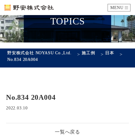
MENU
TOPICS
カタログ
施工例
野安株式会社 NOYASU Co.,Ltd.
施工例
日本
>
>
>
No.834 20A004
瓦ができるまで
SDGsへの取り組み
No.834 20A004
企業情報
会社概要
沿革
代表あいさつ
アクセス
2022.03.10
採用情報
一覧へ戻る
エントリーフォーム
先輩社員の声