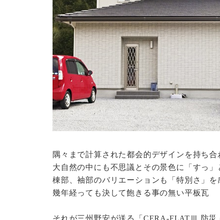
隅々まで計算された都会的デザインを持ち合
大自然の中にも不思議とその景色に「すっ」
棟部、袖部のバリエーションも「特別さ」を
幾年経っても決して飽きる事の無い平板瓦
それが三州野安が送る「CERA-FLATⅢ 防災