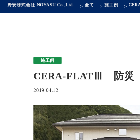
野安株式会社 NOYASU Co.,Ltd.
全て
施工例
>
>
>
施工例
CERA-FLATⅢ 
2019.04.12