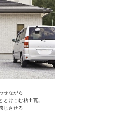
わせながら
ととけこむ粘土瓦。
感じさせる
」