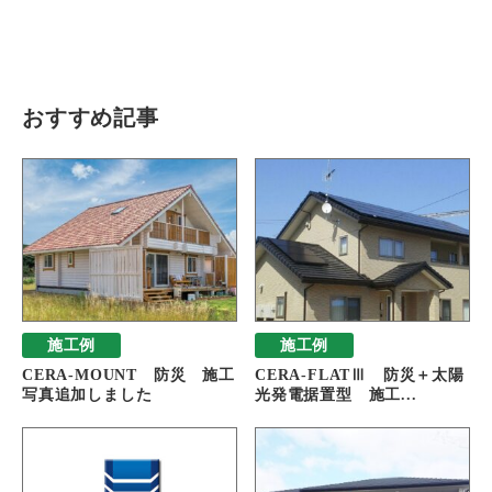
瓦猫
開発ストーリー
商品情報
Kawara Collaboration
おすすめ記事
お問い合わせ
プライバシーポリシー
サイトマップ
施工例
施工例
CERA-MOUNT 防災 施工
CERA-FLATⅢ 防災＋太陽
写真追加しました
光発電据置型 施工...