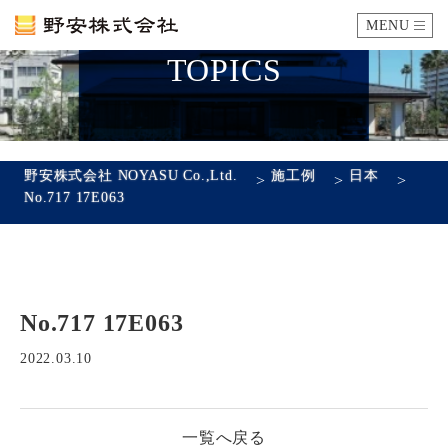
MENU
TOPICS
カタログ
施工例
野安株式会社 NOYASU Co.,Ltd.
施工例
日本
>
>
>
No.717 17E063
瓦ができるまで
SDGsへの取り組み
No.717 17E063
企業情報
会社概要
沿革
代表あいさつ
アクセス
2022.03.10
採用情報
一覧へ戻る
エントリーフォーム
先輩社員の声