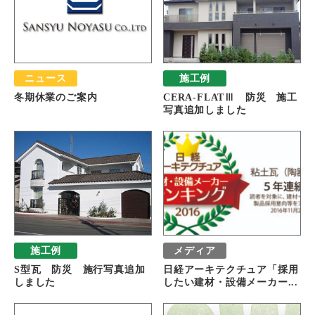
ニュース
施工例
冬期休業のご案内
CERA-FLATⅢ 防災 施工
写真追加しました
施工例
メディア
S型瓦 防災 施行写真追加
日経アーキテクチュア「採用
しました
したい建材・設備メーカー...