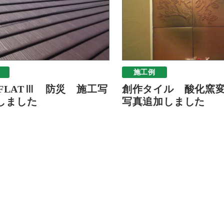
施工例
-FLATⅢ 防災 施工写
創作タイル 酸化窯
しました
写真追加しました