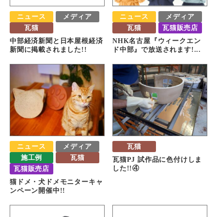
ニュース
メディア
ニュース
メディア
瓦猫
瓦猫
瓦猫販売店
中部経済新聞と日本屋根経済
NHK名古屋『ウィークエン
新聞に掲載されました!!
ド中部』で放送されます!...
ニュース
メディア
瓦猫
施工例
瓦猫
瓦猫PJ 試作品に色付けしま
瓦猫販売店
した!!④
猫ドメ・犬ドメモニターキャ
ンペーン開催中!!