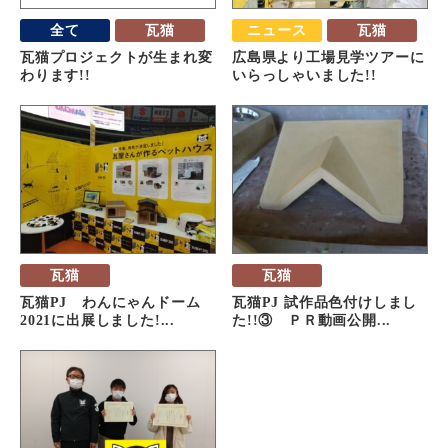
全て
瓦猫
ニュース
瓦猫
瓦猫プロジェクトが生まれ変
広島県より工場見学ツアーに
わります!!
いらっしゃいました!!
瓦猫
瓦猫
瓦猫PJ わんにゃんドーム
瓦猫PJ 試作品色付けしまし
2021に出展しました!...
た!!③ ＰＲ動画公開...