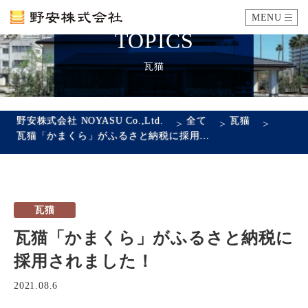
MENU
TOPICS
カタログ
瓦猫
施工例
野安株式会社 NOYASU Co.,Ltd.
全て
瓦猫
>
>
>
瓦猫「かまくら」がふるさと納税に採用されました！
瓦ができるまで
SDGsへの取り組み
瓦猫
企業情報
瓦猫「かまくら」がふるさと納税に
会社概要
沿革
代表あいさつ
アクセス
採用されました！
採用情報
2021.08.6
エントリーフォーム
先輩社員の声