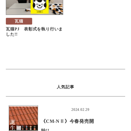
瓦猫
瓦猫PJ 表彰式を執り行いま
した!!
人気記事
おすすめ
2024.02.29
《CM-NⅡ》今春発売開
始!!