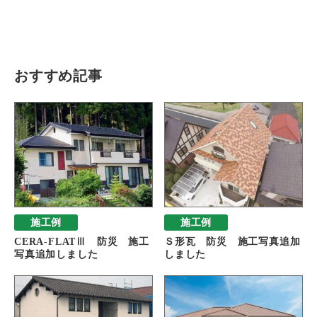
瓦猫
開発ストーリー
商品情報
Kawara Collaboration
おすすめ記事
お問い合わせ
プライバシーポリシー
サイトマップ
施工例
施工例
CERA-FLATⅢ 防災 施工
Ｓ形瓦 防災 施工写真追加
写真追加しました
しました