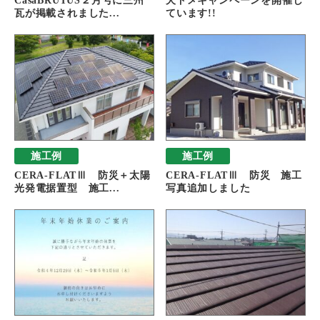
CasaBRUTUS２月号に三州
犬ドメキャンペーンを開催し
瓦が掲載されました...
ています!!
施工例
施工例
CERA-FLATⅢ 防災＋太陽
CERA-FLATⅢ 防災 施工
光発電据置型 施工...
写真追加しました