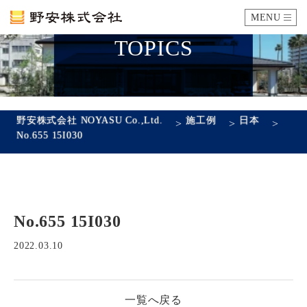
MENU
TOPICS
カタログ
施工例
野安株式会社 NOYASU Co.,Ltd.
施工例
日本
>
>
>
No.655 15I030
瓦ができるまで
SDGsへの取り組み
No.655 15I030
企業情報
会社概要
沿革
代表あいさつ
アクセス
2022.03.10
採用情報
一覧へ戻る
エントリーフォーム
先輩社員の声