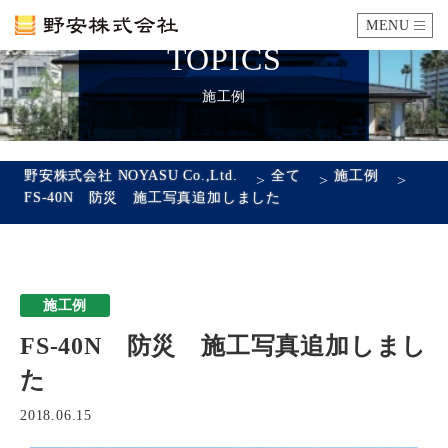
MENU
TOPICS
カタログ
施工例
施工例
野安株式会社 NOYASU Co.,Ltd.
全て
施工例
>
>
>
FS-40N 防災 施工写真追加しました
瓦ができるまで
SDGsへの取り組み
施工例
企業情報
FS-40N 防災 施工写真追加しまし
会社概要
沿革
代表あいさつ
アクセス
た
採用情報
2018.06.15
エントリーフォーム
先輩社員の声