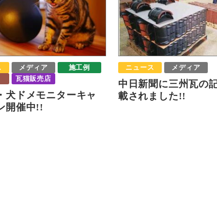
ス
メディア
施工例
ニュース
メディア
瓦猫販売店
中日新聞に三州瓦の
・犬ドメモニターキャ
載されました!!
ン開催中!!