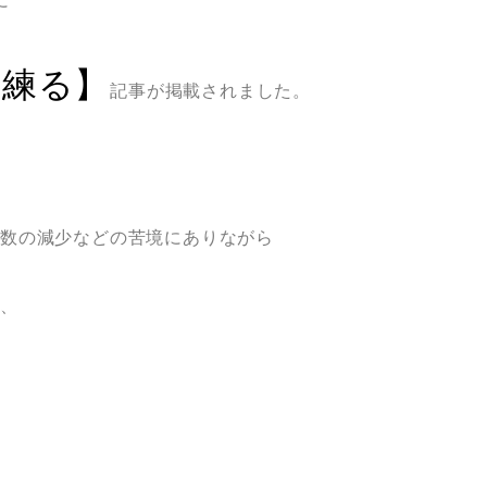
に
策練る】
記事が掲載されました。
数の減少などの苦境にありながら
り、