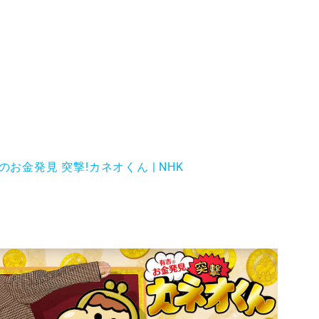
お金発見 突撃!カネオくん | NHK