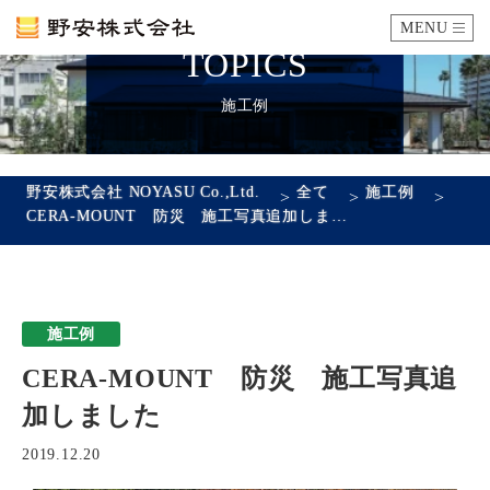
MENU
TOPICS
カタログ
施工例
施工例
野安株式会社 NOYASU Co.,Ltd.
全て
施工例
>
>
>
CERA-MOUNT 防災 施工写真追加しました
瓦ができるまで
SDGsへの取り組み
施工例
企業情報
CERA-MOUNT 防災 施工写真追
会社概要
沿革
代表あいさつ
アクセス
加しました
採用情報
2019.12.20
エントリーフォーム
先輩社員の声