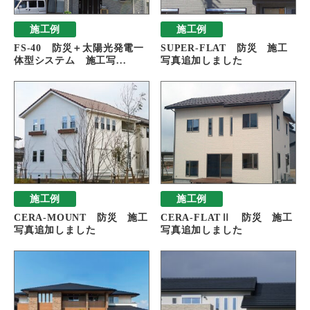
施工例
施工例
FS-40 防災＋太陽光発電一
SUPER-FLAT 防災 施工
体型システム 施工写...
写真追加しました
施工例
施工例
CERA-MOUNT 防災 施工
CERA-FLATⅡ 防災 施工
写真追加しました
写真追加しました