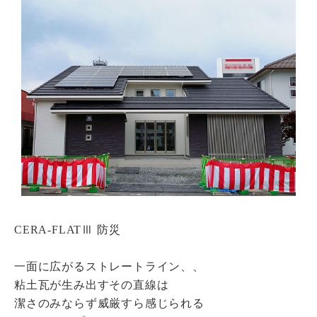
瓦猫
開発ストーリー
商品情報
Kawara Collaboration
お問い合わせ
プライバシーポリシー
サイトマップ
CERA-FLATⅢ 防災
一面に広がるストレートライン、、
粘土瓦が生み出すその直線は
潔さのみならず威厳すら感じられる