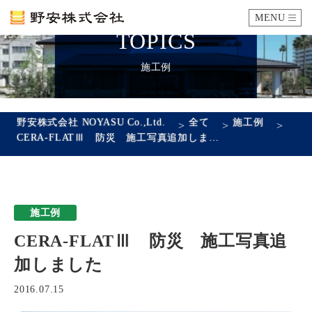
MENU
TOPICS
カタログ
施工例
施工例
野安株式会社 NOYASU Co.,Ltd.
全て
施工例
>
>
>
CERA-FLATⅢ 防災 施工写真追加しました
瓦ができるまで
SDGsへの取り組み
施工例
企業情報
CERA-FLATⅢ 防災 施工写真追
会社概要
沿革
代表あいさつ
アクセス
加しました
採用情報
2016.07.15
エントリーフォーム
先輩社員の声