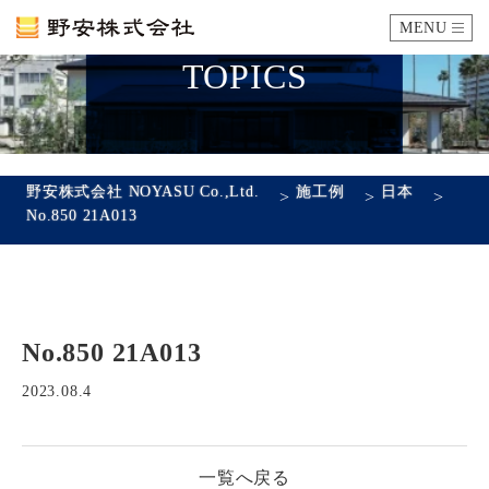
MENU
TOPICS
カタログ
施工例
野安株式会社 NOYASU Co.,Ltd.
施工例
日本
>
>
>
No.850 21A013
瓦ができるまで
SDGsへの取り組み
No.850 21A013
企業情報
会社概要
沿革
代表あいさつ
アクセス
2023.08.4
採用情報
一覧へ戻る
エントリーフォーム
先輩社員の声