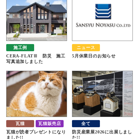
施工例
ニュース
CERA-FLATⅢ 防災 施工
5月休業日のお知らせ
写真追加しました
瓦猫
瓦猫販売店
全て
瓦猫が読者プレゼントになり
防災産業展2026に出展しまし
ました!!
た!!