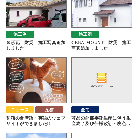
施工例
施工例
Ｓ形瓦 防災 施工写真追加
CERA-MOUNT 防災 施工
しました
写真追加しました
ニュース
瓦猫
全て
瓦猫の台湾語・英語のウェブ
商品の外部委託生産に伴う生
サイトができました!!
産終了及び仕様改訂・廃色...