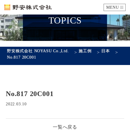
MENU
TOPICS
カタログ
施工例
野安株式会社 NOYASU Co.,Ltd.
施工例
日本
>
>
>
No.817 20C001
瓦ができるまで
SDGsへの取り組み
No.817 20C001
企業情報
会社概要
沿革
代表あいさつ
アクセス
2022.03.10
採用情報
一覧へ戻る
エントリーフォーム
先輩社員の声