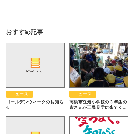
瓦猫
開発ストーリー
商品情報
Kawara Collaboration
おすすめ記事
お問い合わせ
プライバシーポリシー
サイトマップ
ニュース
ニュース
ゴールデンウィークのお知ら
高浜市立港小学校の３年生の
せ
皆さんが工場見学に来てく...