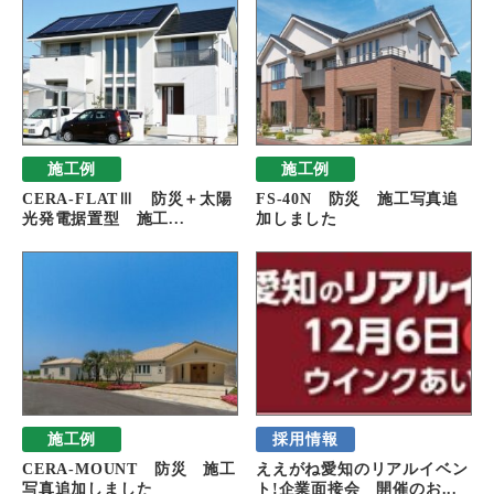
施工例
施工例
CERA-FLATⅢ 防災＋太陽
FS-40N 防災 施工写真追
光発電据置型 施工...
加しました
施工例
採用情報
CERA-MOUNT 防災 施工
ええがね愛知のリアルイベン
写真追加しました
ト!企業面接会 開催のお...