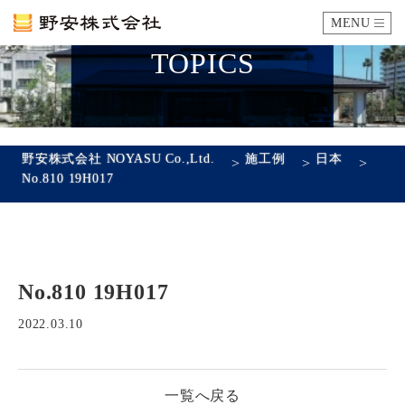
MENU
TOPICS
カタログ
施工例
野安株式会社 NOYASU Co.,Ltd.
施工例
日本
>
>
>
No.810 19H017
瓦ができるまで
SDGsへの取り組み
No.810 19H017
企業情報
会社概要
沿革
代表あいさつ
アクセス
2022.03.10
採用情報
一覧へ戻る
エントリーフォーム
先輩社員の声