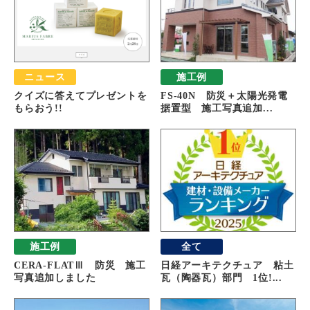
ニュース
施工例
クイズに答えてプレゼントを
FS-40N 防災＋太陽光発電
もらおう!!
据置型 施工写真追加...
施工例
全て
CERA-FLATⅢ 防災 施工
日経アーキテクチュア 粘土
写真追加しました
瓦（陶器瓦）部門 1位!...