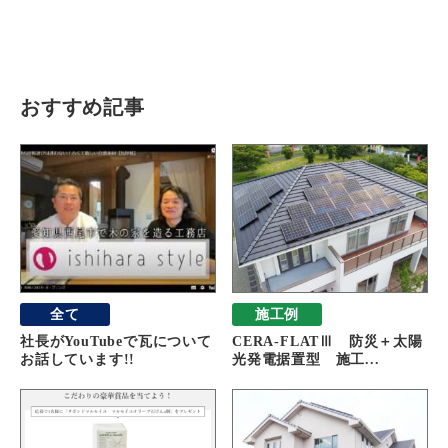
瓦猫
開発ストーリー
商品情報
Kawara Collaboration
おすすめ記事
お問い合わせ
プライバシーポリシー
サイトマップ
全て
施工例
社長がYouTubeで瓦について
CERA-FLATⅢ 防災＋太陽
お話しています!!
光発電据置型 施工...