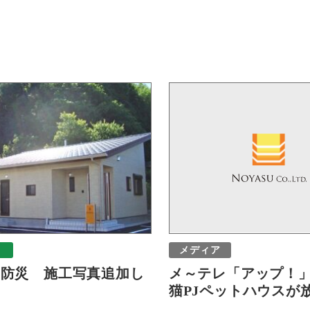
メディア
1 防災 施工写真追加し
メ～テレ「アップ！
猫PJペットハウスが放送