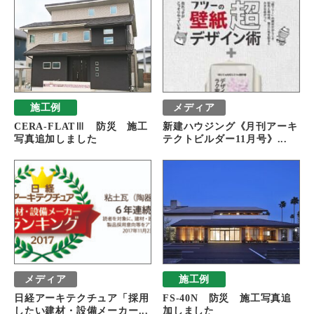
施工例
メディア
CERA-FLATⅢ 防災 施工
新建ハウジング《月刊アーキ
写真追加しました
テクトビルダー11月号》...
メディア
施工例
日経アーキテクチュア「採用
FS-40N 防災 施工写真追
したい建材・設備メーカー...
加しました