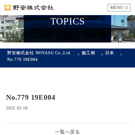
MENU
TOPICS
カタログ
施工例
野安株式会社 NOYASU Co.,Ltd.
施工例
日本
>
>
>
No.779 19E004
瓦ができるまで
SDGsへの取り組み
No.779 19E004
企業情報
会社概要
沿革
代表あいさつ
アクセス
2022.03.10
採用情報
一覧へ戻る
エントリーフォーム
先輩社員の声