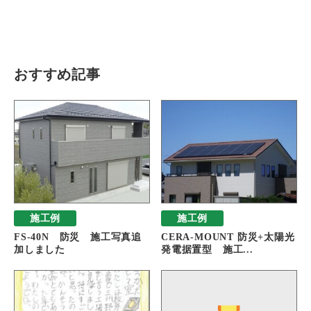
瓦猫
開発ストーリー
商品情報
Kawara Collaboration
おすすめ記事
お問い合わせ
プライバシーポリシー
サイトマップ
施工例
施工例
FS-40N 防災 施工写真追
CERA-MOUNT 防災+太陽光
加しました
発電据置型 施工...