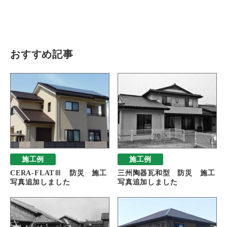
瓦猫
開発ストーリー
商品情報
Kawara Collaboration
おすすめ記事
お問い合わせ
プライバシーポリシー
サイトマップ
施工例
施工例
CERA-FLATⅢ 防災 施工
三州陶器瓦和型 防災 施工
写真追加しました
写真追加しました