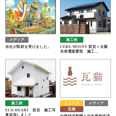
メディア
施工例
当社が取材を受けました。
CERA-MOUNT 防災＋太陽
光発電据置型 施工...
施工例
ニュース
メディア
瓦猫
ECO-HEART 防災 施工写
真追加しました