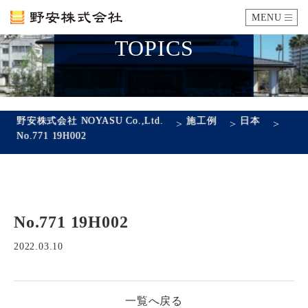
MENU
TOPICS
カタログ
施工例
野安株式会社 NOYASU Co.,Ltd.
施工例
日本
>
>
>
No.771 19H002
瓦ができるまで
SDGsへの取り組み
No.771 19H002
企業情報
会社概要
沿革
代表あいさつ
アクセス
2022.03.10
採用情報
一覧へ戻る
エントリーフォーム
先輩社員の声