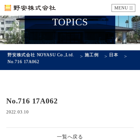
MENU
TOPICS
カタログ
施工例
野安株式会社 NOYASU Co.,Ltd.
施工例
日本
>
>
>
No.716 17A062
瓦ができるまで
SDGsへの取り組み
No.716 17A062
企業情報
会社概要
沿革
代表あいさつ
アクセス
2022.03.10
採用情報
一覧へ戻る
エントリーフォーム
先輩社員の声