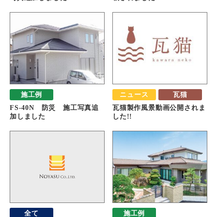
施工例
ニュース
瓦猫
FS-40N 防災 施工写真追
瓦猫製作風景動画公開されま
加しました
した!!
全て
施工例