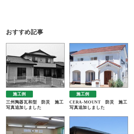
瓦猫
開発ストーリー
商品情報
Kawara Collaboration
おすすめ記事
お問い合わせ
プライバシーポリシー
サイトマップ
施工例
施工例
三州陶器瓦和型 防災 施工
CERA-MOUNT 防災 施工
写真追加しました
写真追加しました