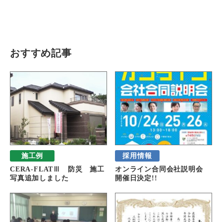
瓦猫
開発ストーリー
商品情報
Kawara Collaboration
おすすめ記事
お問い合わせ
プライバシーポリシー
サイトマップ
施工例
採用情報
CERA-FLATⅢ 防災 施工
オンライン合同会社説明会
写真追加しました
開催日決定!!