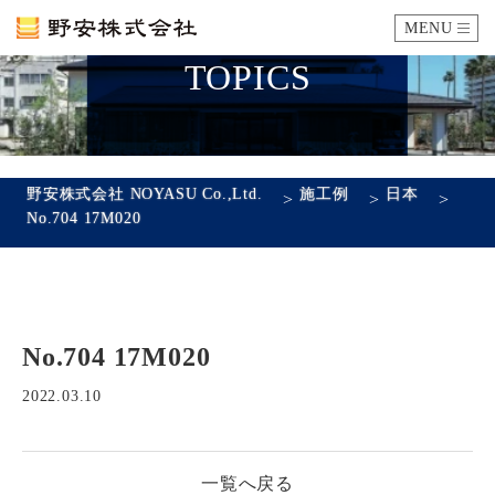
MENU
TOPICS
カタログ
施工例
野安株式会社 NOYASU Co.,Ltd.
施工例
日本
>
>
>
No.704 17M020
瓦ができるまで
SDGsへの取り組み
No.704 17M020
企業情報
会社概要
沿革
代表あいさつ
アクセス
2022.03.10
採用情報
一覧へ戻る
エントリーフォーム
先輩社員の声