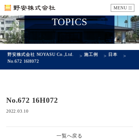
MENU
TOPICS
カタログ
施工例
野安株式会社 NOYASU Co.,Ltd.
施工例
日本
>
>
>
No.672 16H072
瓦ができるまで
SDGsへの取り組み
No.672 16H072
企業情報
会社概要
沿革
代表あいさつ
アクセス
2022.03.10
採用情報
一覧へ戻る
エントリーフォーム
先輩社員の声