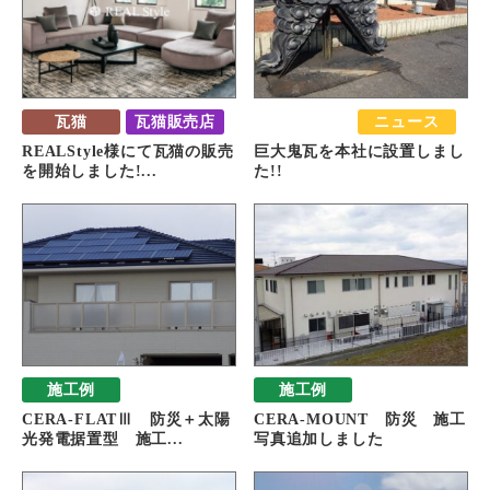
瓦猫
瓦猫販売店
おすすめ
ニュース
REALStyle様にて瓦猫の販売
巨大鬼瓦を本社に設置しまし
を開始しました!...
た!!
施工例
施工例
CERA-FLATⅢ 防災＋太陽
CERA-MOUNT 防災 施工
光発電据置型 施工...
写真追加しました