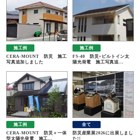
施工例
施工例
CERA-MOUNT 防災 施工
FS-40 防災+ビルトイン太
写真追加しました
陽光発電 施工写真追...
施工例
全て
CERA-MOUNT 防災＋一体
防災産業展2026に出展しまし
型太陽光発電 施工...
た!!