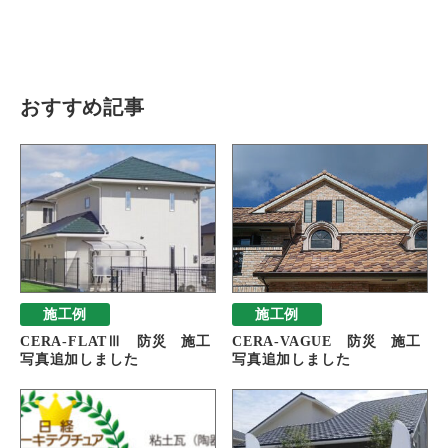
瓦猫
開発ストーリー
商品情報
Kawara Collaboration
おすすめ記事
お問い合わせ
プライバシーポリシー
サイトマップ
施工例
施工例
CERA-FLATⅢ 防災 施工
CERA-VAGUE 防災 施工
写真追加しました
写真追加しました