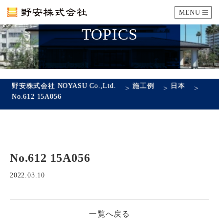
MENU
TOPICS
カタログ
施工例
野安株式会社 NOYASU Co.,Ltd.
施工例
日本
>
>
>
No.612 15A056
瓦ができるまで
SDGsへの取り組み
No.612 15A056
企業情報
会社概要
沿革
代表あいさつ
アクセス
2022.03.10
採用情報
一覧へ戻る
エントリーフォーム
先輩社員の声