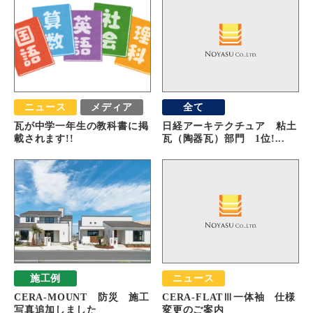
ニュース
メディア
全て
瓦が中学一年生の教科書に掲
日経アーキテクチュア 粘土
載されます!!
瓦（陶器瓦）部門 1位!...
施工例
ニュース
CERA-MOUNT 防災 施工
CERA-FLATⅢ一体袖 仕様
写真追加しました
変更のご案内