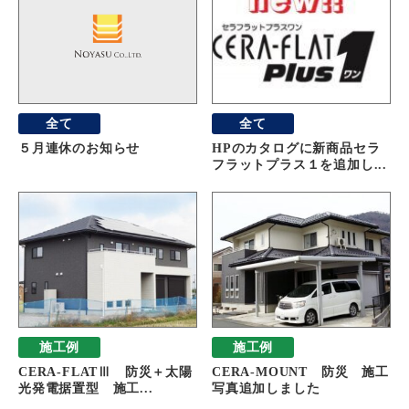
全て
全て
５月連休のお知らせ
HPのカタログに新商品セラ
フラットプラス１を追加し...
施工例
施工例
CERA-FLATⅢ 防災＋太陽
CERA-MOUNT 防災 施工
光発電据置型 施工...
写真追加しました