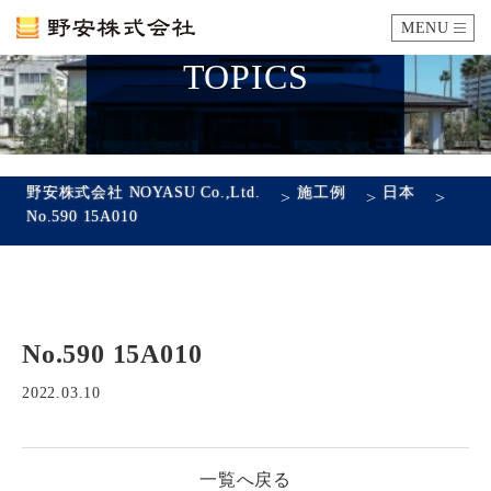
MENU
TOPICS
カタログ
施工例
野安株式会社 NOYASU Co.,Ltd.
施工例
日本
>
>
>
No.590 15A010
瓦ができるまで
SDGsへの取り組み
No.590 15A010
企業情報
会社概要
沿革
代表あいさつ
アクセス
2022.03.10
採用情報
一覧へ戻る
エントリーフォーム
先輩社員の声