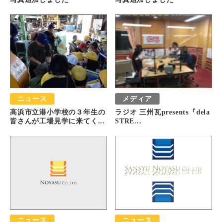
ニュース
メディア
高浜市立港小学校の３年生の
ラジオ 三州瓦presents『dela
皆さんが工場見学に来てく...
STRE...
ニュース
ニュース