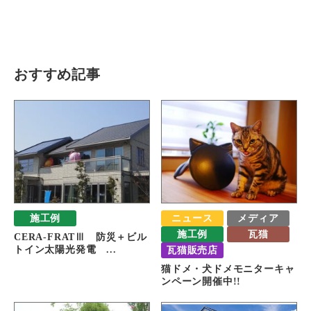
瓦猫
開発ストーリー
商品情報
Kawara Collaboration
おすすめ記事
お問い合わせ
プライバシーポリシー
サイトマップ
施工例
ニュース
メディア
施工例
瓦猫
CERA-FRATⅢ 防災＋ビル
トイン太陽光発電 ...
瓦猫販売店
猫ドメ・犬ドメモニターキャ
ンペーン開催中!!