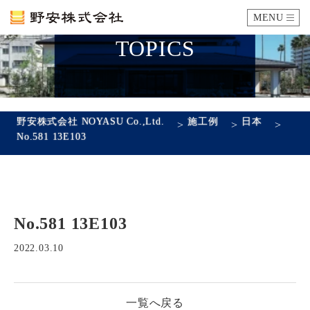
MENU
TOPICS
カタログ
施工例
野安株式会社 NOYASU Co.,Ltd.
施工例
日本
>
>
>
No.581 13E103
瓦ができるまで
SDGsへの取り組み
No.581 13E103
企業情報
会社概要
沿革
代表あいさつ
アクセス
2022.03.10
採用情報
一覧へ戻る
エントリーフォーム
先輩社員の声