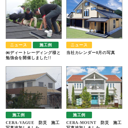
ニュース
施工例
ニュース
㈱ディートレーディング様と
当社カレンダー8月の写真
勉強会を開催しました!!
施工例
施工例
CERA-VAGUE 防災 施工
CERA-MOUNT 防災 施工
写真追加しました
写真追加しました