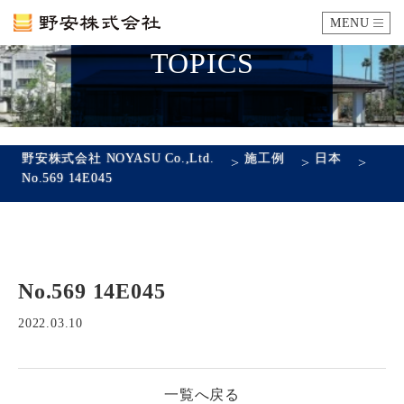
MENU
TOPICS
カタログ
施工例
野安株式会社 NOYASU Co.,Ltd.
施工例
日本
>
>
>
No.569 14E045
瓦ができるまで
SDGsへの取り組み
No.569 14E045
企業情報
会社概要
沿革
代表あいさつ
アクセス
2022.03.10
採用情報
一覧へ戻る
エントリーフォーム
先輩社員の声