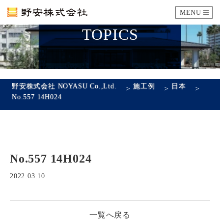
MENU
TOPICS
カタログ
施工例
野安株式会社 NOYASU Co.,Ltd.
施工例
日本
>
>
>
No.557 14H024
瓦ができるまで
SDGsへの取り組み
No.557 14H024
企業情報
会社概要
沿革
代表あいさつ
アクセス
2022.03.10
採用情報
一覧へ戻る
エントリーフォーム
先輩社員の声