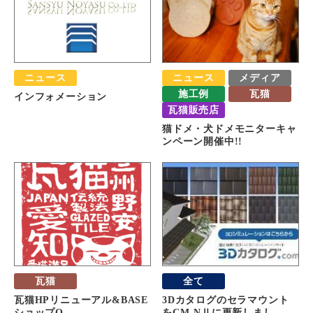
ニュース
ニュース
メディア
施工例
瓦猫
インフォメーション
瓦猫販売店
猫ドメ・犬ドメモニターキャ
ンペーン開催中!!
瓦猫
全て
瓦猫HPリニューアル&BASE
3Dカタログのセラマウント
ショップO...
をCM-NⅡに更新しまし...