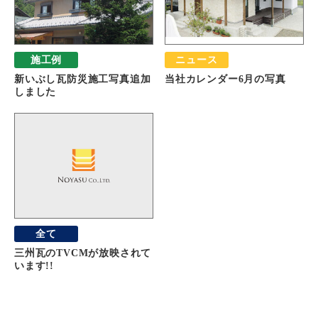
施工例
ニュース
新いぶし瓦防災施工写真追加
当社カレンダー6月の写真
しました
全て
三州瓦のTVCMが放映されて
います!!