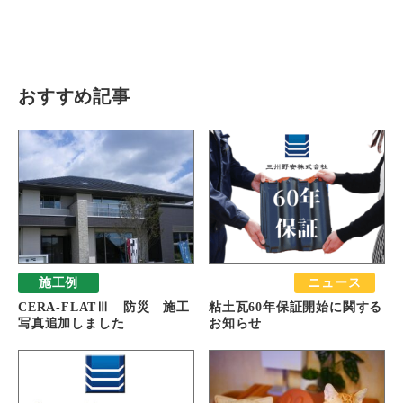
瓦猫
開発ストーリー
商品情報
Kawara Collaboration
おすすめ記事
お問い合わせ
プライバシーポリシー
サイトマップ
施工例
おすすめ
ニュース
CERA-FLATⅢ 防災 施工
粘土瓦60年保証開始に関する
写真追加しました
お知らせ