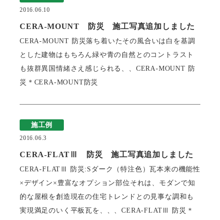
2016.06.10
CERA-MOUNT 防災 施工写真追加しました
CERA-MOUNT 防災落ち着いたその風合いは白を基調
とした建物はもちろん緑や青の自然とのコントラスト
も抜群異国情緒さえ感じられる、、CERA-MOUNT 防
災＊CERA-MOUNT防災
施工例
2016.06.3
CERA-FLATⅢ 防災 施工写真追加しました
CERA-FLATⅢ 防災:Sダーク（特注色）瓦本来の機能性
×デザイン×豊富なオプション部位それは、モダンで知
的な屋根を創造現在の住宅トレンドとの見事な調和も
実現満足のいく平板瓦を、、、CERA-FLATⅢ 防災＊