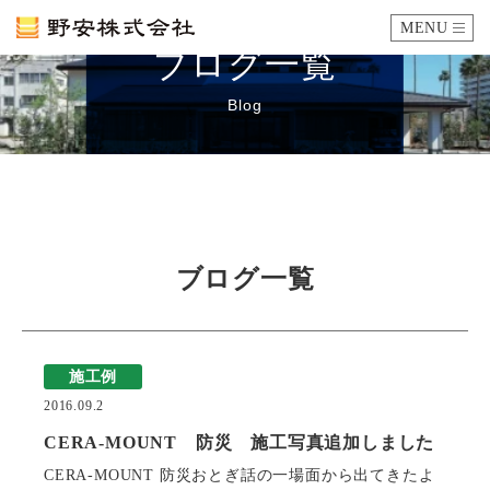
MENU
ブログ一覧
カタログ
Blog
施工例
瓦ができるまで
ブログ一覧
SDGsへの取り組み
企業情報
施工例
会社概要
沿革
代表あいさつ
アクセス
2016.09.2
CERA-MOUNT 防災 施工写真追加しました
採用情報
CERA-MOUNT 防災おとぎ話の一場面から出てきたよ
エントリーフォーム
先輩社員の声