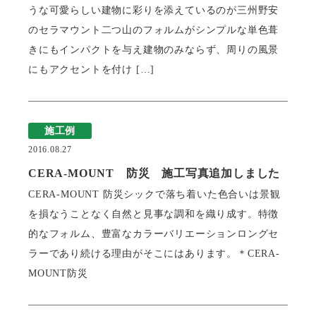
うな可愛らしい建物に彩りを添えているのが三州野安
のセラマウント二つ山のフォルムがシンプルな単色葺
瓦猫
きにもインパクトを与え建物のみならず、周りの風景
開発ストーリー
商品情報
Kawara Collaboration
にもアクセントを付け […]
施工例
お問い合わせ
プライバシーポリシー
サイトマップ
2016.08.27
CERA-MOUNT 防災 施工写真追加しました
CERA-MOUNT 防災シックで落ち着いた色合いは景観
を損なうことなく自然と見事な調和を織り成す。特徴
的なフォルム、豊富なカラーバリエーションロングセ
ラーであり続ける理由がそこにはあります。＊CERA-
MOUNT防災