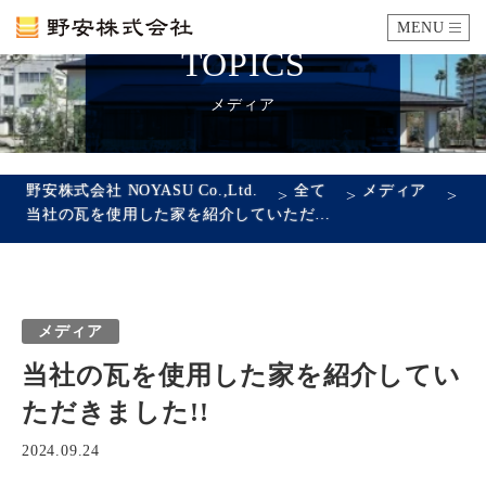
MENU
TOPICS
カタログ
メディア
施工例
野安株式会社 NOYASU Co.,Ltd.
全て
メディア
>
>
>
当社の瓦を使用した家を紹介していただきました!!
瓦ができるまで
SDGsへの取り組み
メディア
企業情報
当社の瓦を使用した家を紹介してい
会社概要
沿革
代表あいさつ
アクセス
ただきました!!
採用情報
2024.09.24
エントリーフォーム
先輩社員の声