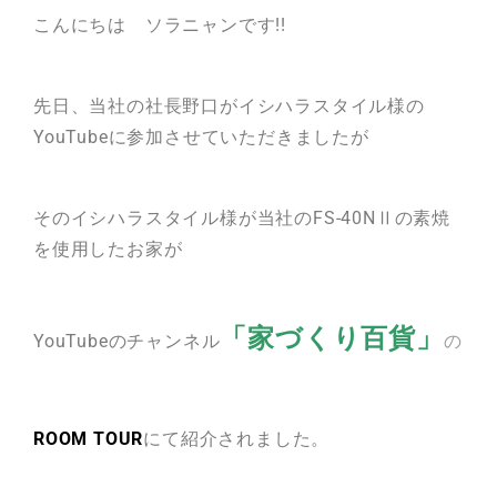
こんにちは ソラニャンです!!
瓦猫
開発ストーリー
商品情報
Kawara Collaboration
先日、当社の社長野口がイシハラスタイル様の
YouTubeに参加させていただきましたが
そのイシハラスタイル様が当社のFS-40NⅡの素焼
お問い合わせ
プライバシーポリシー
サイトマップ
を使用したお家が
「家づくり百貨」
YouTubeのチャンネル
の
ROOM
TOUR
にて紹介されました。