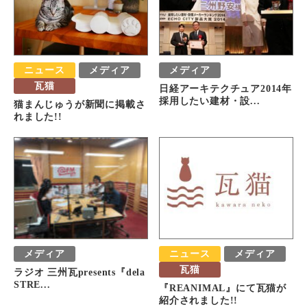
ニュース
メディア
メディア
瓦猫
日経アーキテクチュア2014年
採用したい建材・設...
猫まんじゅうが新聞に掲載さ
れました!!
メディア
ニュース
メディア
瓦猫
ラジオ 三州瓦presents『dela
STRE...
『REANIMAL』にて瓦猫が
紹介されました!!