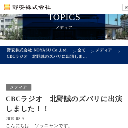
TOPICS
カタログ
メディア
施工例
野安株式会社 NOYASU Co.,Ltd.
全て
メディア
>
>
>
CBCラジオ 北野誠のズバリに出演しました！！
瓦ができるまで
SDGsへの取り組み
メディア
企業情報
CBCラジオ 北野誠のズバリに出演
会社概要
沿革
代表あいさつ
アクセス
しました！！
採用情報
2019.08.9
こんにちは ソラニャンです。
エントリーフォーム
先輩社員の声