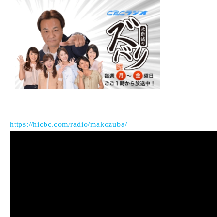
https://hicbc.com/radio/makozuba/