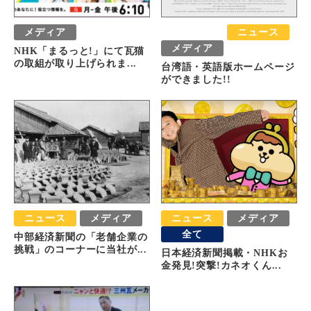
メディア
おすすめ
ニュース
メディア
NHK「まるっと!」にて瓦猫
の取組が取り上げられま...
台湾語・英語版ホームページ
ができました!!
ニュース
メディア
ニュース
メディア
全て
中部経済新聞の「老舗企業の
挑戦」のコーナーに当社が...
日本経済新聞掲載・NHKお
金発見!突撃!カネオくん...