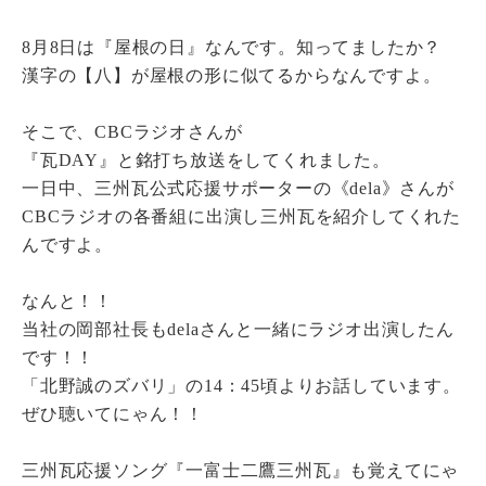
8月8日は『屋根の日』なんです。知ってましたか？
瓦猫
漢字の【八】が屋根の形に似てるからなんですよ。
開発ストーリー
商品情報
Kawara Collaboration
そこで、CBCラジオさんが
『瓦DAY』と銘打ち放送をしてくれました。
一日中、三州瓦公式応援サポーターの《dela》さんが
CBCラジオの各番組に出演し三州瓦を紹介してくれた
お問い合わせ
プライバシーポリシー
サイトマップ
んですよ。
なんと！！
当社の岡部社長もdelaさんと一緒にラジオ出演したん
です！！
「北野誠のズバリ」の14：45頃よりお話しています。
ぜひ聴いてにゃん！！
三州瓦応援ソング『一富士二鷹三州瓦』も覚えてにゃ