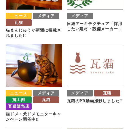
ニュース
メディア
メディア
瓦猫
日経アーキテクチュア「採用
したい建材・設備メーカー...
猫まんじゅうが新聞に掲載さ
れました!!
ニュース
メディア
メディア
瓦猫
施工例
瓦猫
瓦猫のPR動画撮影しました!!
瓦猫販売店
猫ドメ・犬ドメモニターキャ
ンペーン開催中!!