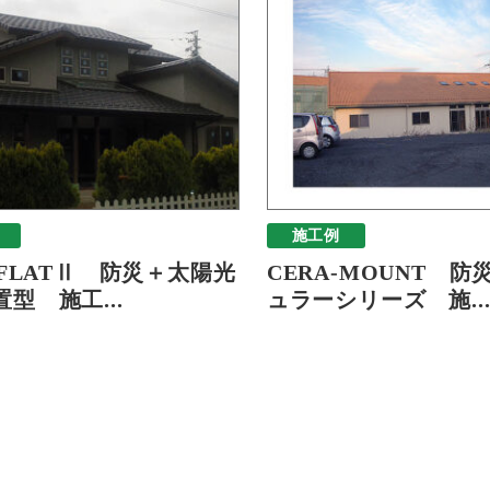
施工例
-FLATⅡ 防災＋太陽光
CERA-MOUNT 防
型 施工...
ュラーシリーズ 施..