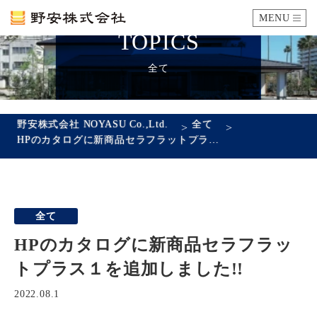
MENU
TOPICS
カタログ
全て
施工例
野安株式会社 NOYASU Co.,Ltd.
全て
>
>
HPのカタログに新商品セラフラットプラス１を追加しました!!
瓦ができるまで
SDGsへの取り組み
全て
企業情報
HPのカタログに新商品セラフラッ
会社概要
沿革
代表あいさつ
アクセス
トプラス１を追加しました!!
採用情報
2022.08.1
エントリーフォーム
先輩社員の声