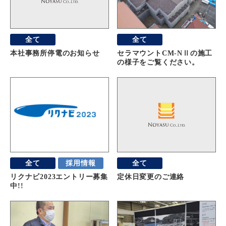
全て
全て
本社事務所停電のお知らせ
セラマウントCM-NⅡの施工
の様子をご覧ください。
全て
採用情報
全て
リクナビ2023エントリー募集
定休日変更のご連絡
中!!