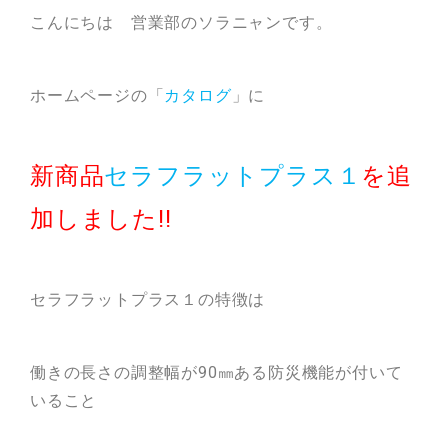
こんにちは 営業部のソラニャンです。
瓦猫
開発ストーリー
商品情報
Kawara Collaboration
ホームページの「
カタログ
」に
新商品
セラフラットプラス１
を追
お問い合わせ
プライバシーポリシー
サイトマップ
加しました!!
セラフラットプラス１の特徴は
働きの長さの調整幅が90㎜ある防災機能が付いて
いること