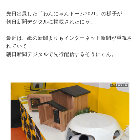
先日出展した「わんにゃんドーム2021」の様子が
瓦猫
朝日新聞デジタルに掲載されたにゃ。
開発ストーリー
商品情報
Kawara Collaboration
最近は、紙の新聞よりもインターネット新聞が重視さ
れていて
朝日新聞デジタルで先行配信するそうにゃん。
お問い合わせ
プライバシーポリシー
サイトマップ