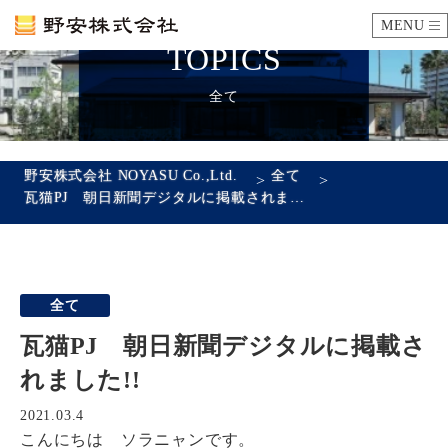
MENU
TOPICS
カタログ
全て
施工例
野安株式会社 NOYASU Co.,Ltd.
全て
>
>
瓦猫PJ 朝日新聞デジタルに掲載されました!!
瓦ができるまで
SDGsへの取り組み
全て
企業情報
瓦猫PJ 朝日新聞デジタルに掲載さ
会社概要
沿革
代表あいさつ
アクセス
れました!!
採用情報
2021.03.4
こんにちは ソラニャンです。
エントリーフォーム
先輩社員の声