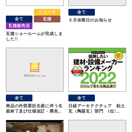
おすすめ
ニュース
全て
全て
瓦猫
５月休業日のお知らせ
瓦猫販売店
瓦猫ショールームが完成しま
した!!
全て
全て
商品の外部委託生産に伴う生
日経アーキテクチュア 粘土
産終了及び仕様改訂・廃色...
瓦（陶器瓦）部門 1位!...