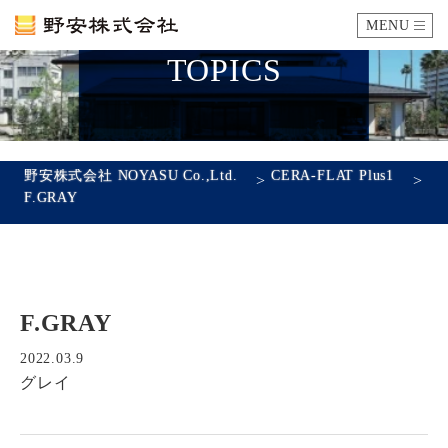
MENU
TOPICS
カタログ
施工例
野安株式会社 NOYASU Co.,Ltd.
CERA-FLAT Plus1
>
>
F.GRAY
瓦ができるまで
SDGsへの取り組み
F.GRAY
企業情報
会社概要
沿革
代表あいさつ
アクセス
2022.03.9
グレイ
採用情報
エントリーフォーム
先輩社員の声